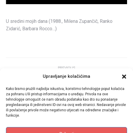
U sredini mojih dana (1988., Milena Zupančič, Ranko
Zidarić, Barbara Rocco…)
Post
PREVIOUS
navigation
Dokumentarni filmovi
Upravljanje kolačićima
Previous
post:
Kako bismo pružili najbolja iskustva, koristimo tehnologije poput kolačića
NEXT
za pohranu i/ili pristup informacijama o uređaju. Privola na ove
Igrani filmovi
Next
tehnologije omogućit će nam obradu podataka kao što su ponašanje
pregledavanja ili jedinstveni ID-ovi na ovoj web stranici. Nedavanje privole
post:
ili povlačenje privole može negativno utjecati na određene značajke i
funkcije.