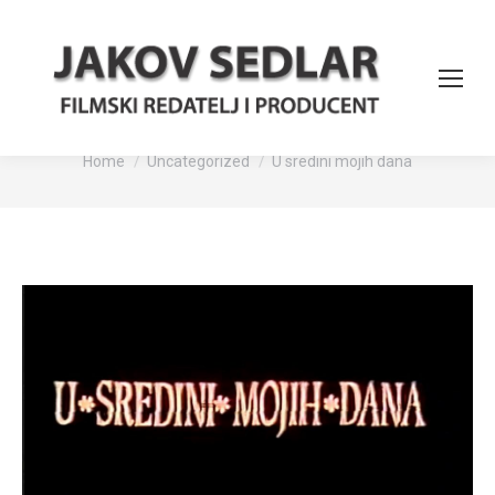
U sredini mojih dana
You are here:
Home
Uncategorized
U sredini mojih dana