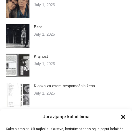
July 1, 2026
Bent
July 1, 2026
Krajnost
July 1, 2026
Klopka za osam bespomoćnih žena
July 1, 2026
Marija se bori s anđelima
Upravljanje kolačićima
July 1, 2026
Kako bismo pružili najbolja iskustva, koristimo tehnologije poput kolačića