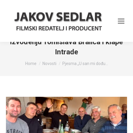
Pjesma „U san mi dođu tambure“ u
izvođenju Tomislava Bralića i klape
Intrade
You are here:
Home
Novosti
Pjesma „U san mi dođu…