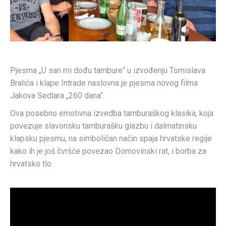
Pjesma „U san mi dođu tambure“ u izvođenju Tomislava
Bralića i klape Intrade naslovna je pjesma novog filma
Jakova Sedlara „260 dana“.
Ova posebno emotivna izvedba tamburaškog klasika, koja
povezuje slavonsku tamburašku glazbu i dalmatinsku
klapsku pjesmu, na simboličan način spaja hrvatske regije
kako ih je još čvršće povezao Domovinski rat, i borba za
hrvatsko tlo.