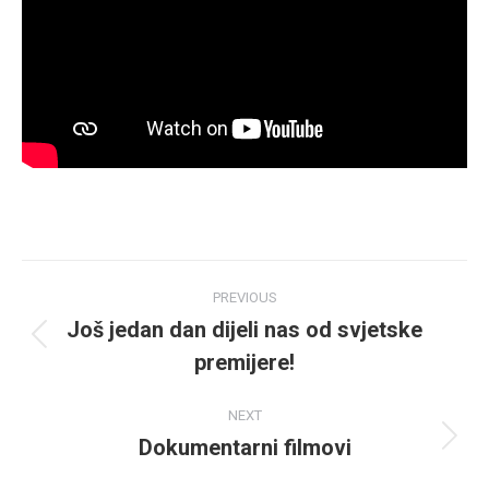
Post
PREVIOUS
navigation
Još jedan dan dijeli nas od svjetske
Previous
premijere!
post:
NEXT
Dokumentarni filmovi
Next
post: