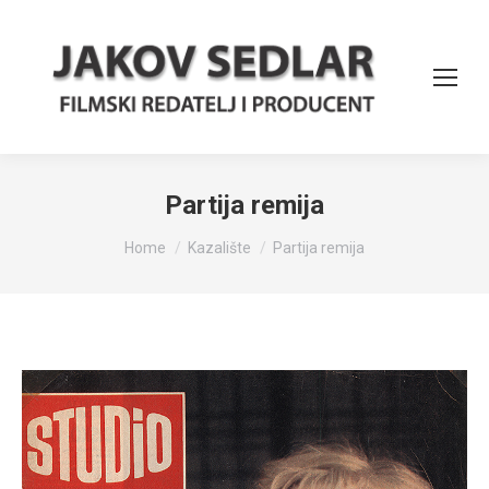
Partija remija
You are here:
Home
Kazalište
Partija remija