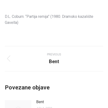
D.L. Coburn: “Partija remija” (1980. Dramsko kazalište
Gavella)
Post
PREVIOUS
navigation
Bent
Previous
post:
Povezane objave
Bent