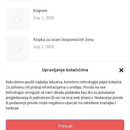
Krajnost
July 1, 2026
Klopka za osam bespomoćnih žena
July 1, 2026
Marija se bori s anđelima
Upravljanje kolačićima
July 1, 2026
Kako bismo pružili najbolja iskustva, koristimo tehnologije poput kolačića
za pohranu i/ili pristup informacijama o uređaju. Privola na ove
tehnologije omogućit će nam obradu podataka kao što su ponašanje
Dugo putovanje u noć
pregledavanja ili jedinstveni ID-ovi na ovoj web stranici. Nedavanje privole
ili povlačenje privole može negativno utjecati na određene značajke i
June 29, 2026
funkcije.
Prihvati