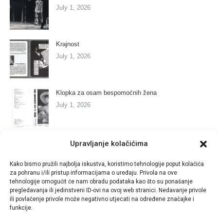
July 1, 2026
Krajnost
July 1, 2026
Klopka za osam bespomoćnih žena
July 1, 2026
Marija se bori s anđelima
Upravljanje kolačićima
July 1, 2026
Kako bismo pružili najbolja iskustva, koristimo tehnologije poput kolačića
za pohranu i/ili pristup informacijama o uređaju. Privola na ove
tehnologije omogućit će nam obradu podataka kao što su ponašanje
Dugo putovanje u noć
pregledavanja ili jedinstveni ID-ovi na ovoj web stranici. Nedavanje privole
ili povlačenje privole može negativno utjecati na određene značajke i
June 29, 2026
funkcije.