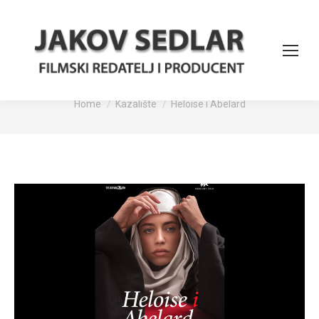
Heloise i Abelard
You are here:
Home
Kazalište
Heloise i Abelard