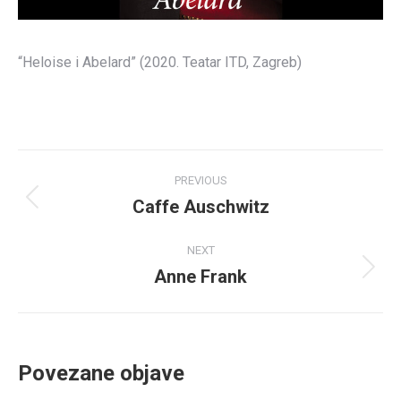
“Heloise i Abelard” (2020. Teatar ITD, Zagreb)
Post
PREVIOUS
navigation
Caffe Auschwitz
Previous
post:
NEXT
Anne Frank
Next
post:
Povezane objave