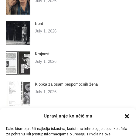
July 1, 2026
Bent
July 1, 2026
Krajnost
July 1, 2026
Klopka za osam bespomoćnih žena
July 1, 2026
Marija se bori s anđelima
Upravljanje kolačićima
July 1, 2026
Kako bismo pružili najbolja iskustva, koristimo tehnologije poput kolačića
za pohranu i/ili pristup informacijama o uređaju. Privola na ove