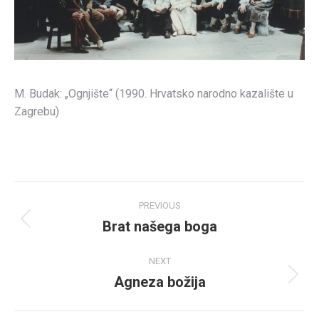
M. Budak: „Ognjište“ (1990. Hrvatsko narodno kazalište u
Zagrebu)
Post
PREVIOUS
navigation
Brat našega boga
Previous
post:
NEXT
Agneza božija
Next
post: