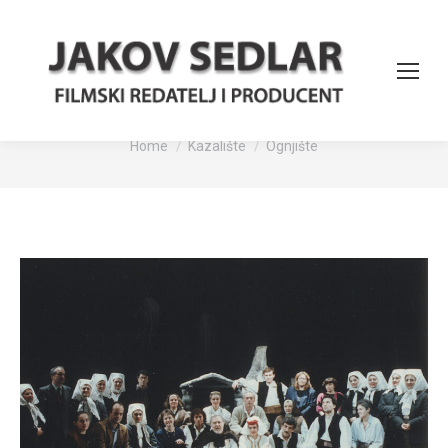
Ognjište
You are here:
Home
Kazalište
Ognjište