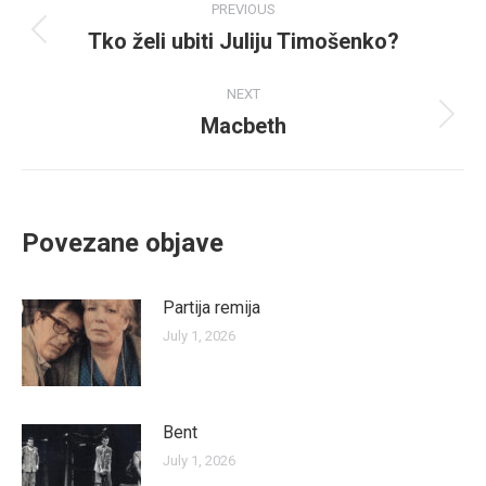
PREVIOUS
navigation
Tko želi ubiti Juliju Timošenko?
Previous
post:
NEXT
Macbeth
Next
post:
Povezane objave
Partija remija
July 1, 2026
Bent
July 1, 2026