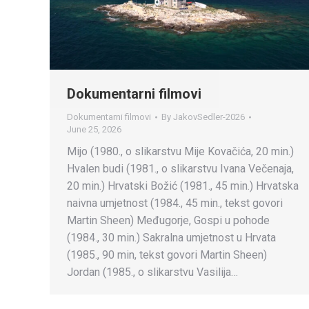
Dokumentarni filmovi
Dokumentarni filmovi
By
JakovSedler-2026
June 25, 2026
Mijo (1980., o slikarstvu Mije Kovačića, 20 min.)
Hvalen budi (1981., o slikarstvu Ivana Večenaja,
20 min.) Hrvatski Božić (1981., 45 min.) Hrvatska
naivna umjetnost (1984., 45 min., tekst govori
Martin Sheen) Međugorje, Gospi u pohode
(1984., 30 min.) Sakralna umjetnost u Hrvata
(1985., 90 min, tekst govori Martin Sheen)
Jordan (1985., o slikarstvu Vasilija…