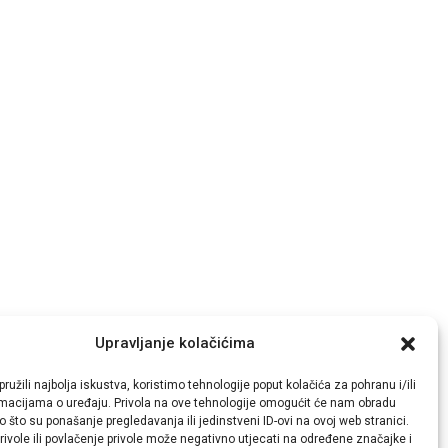
Upravljanje kolačićima
ružili najbolja iskustva, koristimo tehnologije poput kolačića za pohranu i/ili
rmacijama o uređaju. Privola na ove tehnologije omogućit će nam obradu
 što su ponašanje pregledavanja ili jedinstveni ID-ovi na ovoj web stranici.
ivole ili povlačenje privole može negativno utjecati na određene značajke i