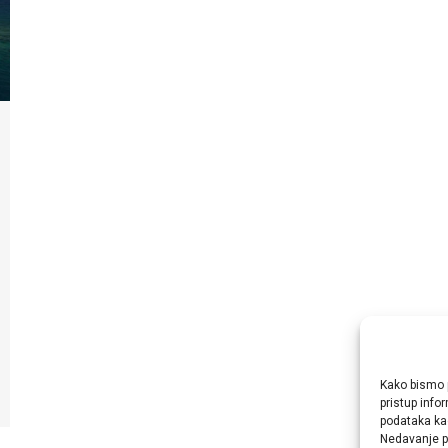
Kako bismo p
pristup info
podataka kao
Nedavanje pr