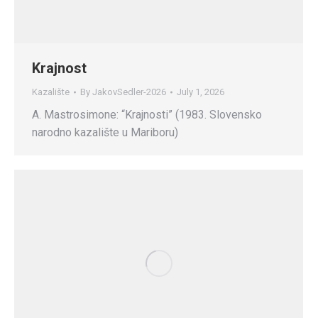
Krajnost
Kazalište
By
JakovSedler-2026
July 1, 2026
A. Mastrosimone: “Krajnosti” (1983. Slovensko
narodno kazalište u Mariboru)