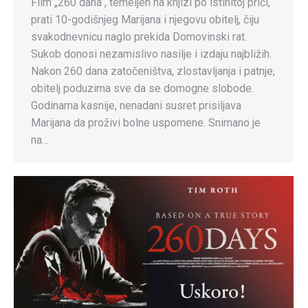
Film „260 dana“, temeljen na knjizi po istinitoj priči,
prati 10-godišnjeg Marijana i njegovu obitelj, čiju
svakodnevnicu naglo prekida Domovinski rat.
Sukob donosi nezamislivo nasilje i izdaju najbližih.
Nakon 260 dana zatočeništva, zlostavljanja i patnje,
obitelj poduzima sve da se domogne slobode.
Godinama kasnije, nenadani susret prisiljava
Marijana da proživi bolne uspomene. Snimano je
na…