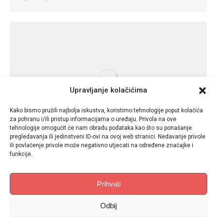
Upravljanje kolačićima
Kako bismo pružili najbolja iskustva, koristimo tehnologije poput kolačića
za pohranu i/ili pristup informacijama o uređaju. Privola na ove
tehnologije omogućit će nam obradu podataka kao što su ponašanje
pregledavanja ili jedinstveni ID-ovi na ovoj web stranici. Nedavanje privole
ili povlačenje privole može negativno utjecati na određene značajke i
“Hrvatski mučenici” novi film Jakova
funkcije.
Sedlara
Novosti
By
JakovSedler-2026
May 27, 2026
Prihvati
“Hrvatski mučenici” novi film Jakova Sedlara o
Odbij
temI kako i zašto su Titovi komunisti ubili 663