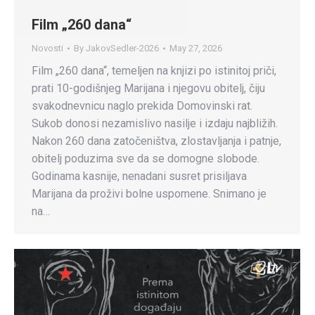
Film „260 dana“
Novosti
By
JakovSedler-2026
May 27, 2026
Film „260 dana“, temeljen na knjizi po istinitoj priči,
prati 10-godišnjeg Marijana i njegovu obitelj, čiju
svakodnevnicu naglo prekida Domovinski rat.
Sukob donosi nezamislivo nasilje i izdaju najbližih.
Nakon 260 dana zatočeništva, zlostavljanja i patnje,
obitelj poduzima sve da se domogne slobode.
Godinama kasnije, nenadani susret prisiljava
Marijana da proživi bolne uspomene. Snimano je
na…