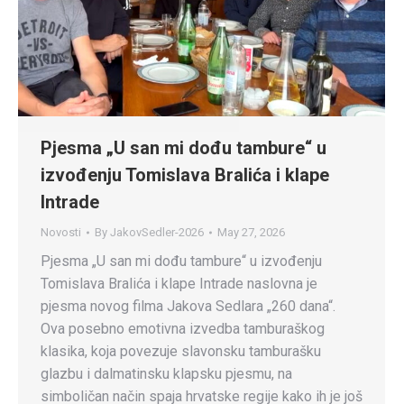
Pjesma „U san mi dođu tambure“ u
izvođenju Tomislava Bralića i klape
Intrade
Novosti
By
JakovSedler-2026
May 27, 2026
Pjesma „U san mi dođu tambure“ u izvođenju
Tomislava Bralića i klape Intrade naslovna je
pjesma novog filma Jakova Sedlara „260 dana“.
Ova posebno emotivna izvedba tamburaškog
klasika, koja povezuje slavonsku tamburašku
glazbu i dalmatinsku klapsku pjesmu, na
simboličan način spaja hrvatske regije kako ih je još