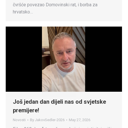
čvršće povezao Domovinski rat, i borba za
hrvatsko…
Još jedan dan dijeli nas od svjetske
premijere!
Novosti
By
JakovSedler-2026
May 27, 2026