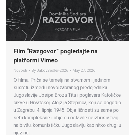
Film “Razgovor” pogledajte na
platformi Vimeo
Novosti
By
JakovSedler-2026
May 27, 2026
O filmu: Priča se temelji na stvarnom i jedinom
susretu između novoizabranog predsjednika
Jugoslavije Josipa Broza Tita i poglavara Katoličke
crkve u Hrvatskoj, Alojzija Stepinca, koji se dogodio
u Zagrebu, 4. lipnja 1945. Obje ličnosti su same po
sebi kompleksne i obje su ostavile neizbrisiv trag
na bivšu, komunističku Jugoslaviju kao nitko drugi u
njezinoj…